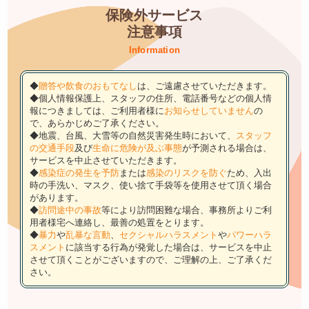
保険外サービス
注意事項
Information
◆
贈答や飲食のおもてなし
は、ご遠慮させていただきます。
◆個人情報保護上、スタッフの住所、電話番号などの個人情
報につきましては、ご利用者様に
お知らせしていません
の
で、あらかじめご了承ください。
◆地震、台風、大雪等の自然災害発生時において、
スタッフ
の交通手段
及び
生命に危険が及ぶ事態
が予測される場合は、
サービスを中止させていただきます。
◆
感染症の発生を予防
または
感染のリスクを防ぐ
ため、入出
時の手洗い、マスク、使い捨て手袋等を使用させて頂く場合
があります。
◆
訪問途中の事故
等により訪問困難な場合、事務所よりご利
用者様宅へ連絡し、最善の処置をとります。
◆
暴力
や
乱暴な言動
、
セクシャルハラスメント
や
パワーハラ
スメント
に該当する行為が発覚した場合は、サービスを中止
させて頂くことがございますので、ご理解の上、ご了承くだ
さい。