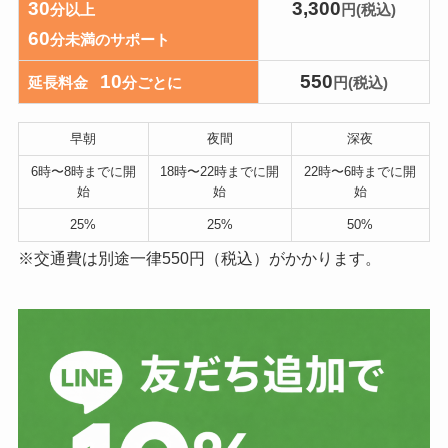
30
3,300
分以上
円(税込)
60
分未満のサポート
10
550
延長料金
分ごとに
円(税込)
早朝
夜間
深夜
6時〜8時までに開
18時〜22時までに開
22時〜6時までに開
始
始
始
25%
25%
50%
※交通費は別途一律550円（税込）がかかります。